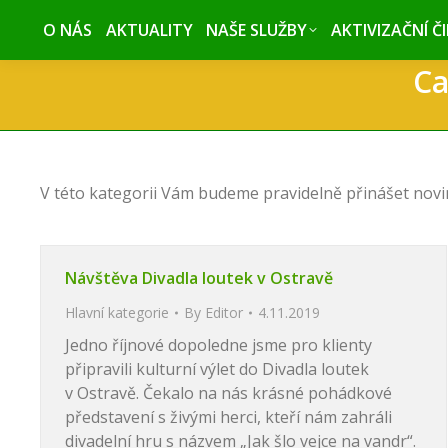
O NÁS
O NÁS
AKTUALITY
AKTUALITY
NAŠE SLUŽBY
NAŠE SLUŽBY
AKTIVIZAČNÍ Č
AKTIVIZAČNÍ Č
Ca
V této kategorii Vám budeme pravidelně přinášet novin
Návštěva Divadla loutek v Ostravě
Hlavní kategorie
By
Editor
4.11.2019
Jedno říjnové dopoledne jsme pro klienty
připravili kulturní výlet do Divadla loutek
v Ostravě. Čekalo na nás krásné pohádkové
představení s živými herci, kteří nám zahráli
divadelní hru s názvem „Jak šlo vejce na vandr“.