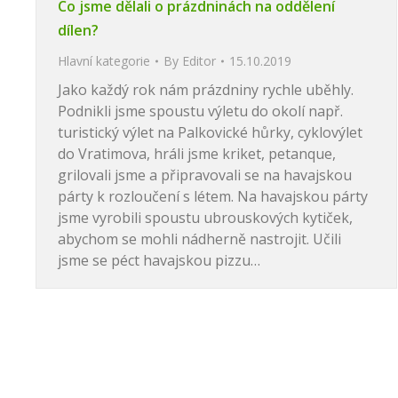
Co jsme dělali o prázdninách na oddělení
dílen?
Hlavní kategorie
By
Editor
15.10.2019
Jako každý rok nám prázdniny rychle uběhly.
Podnikli jsme spoustu výletu do okolí např.
turistický výlet na Palkovické hůrky, cyklovýlet
do Vratimova, hráli jsme kriket, petanque,
grilovali jsme a připravovali se na havajskou
párty k rozloučení s létem. Na havajskou párty
jsme vyrobili spoustu ubrouskových kytiček,
abychom se mohli nádherně nastrojit. Učili
jsme se péct havajskou pizzu…