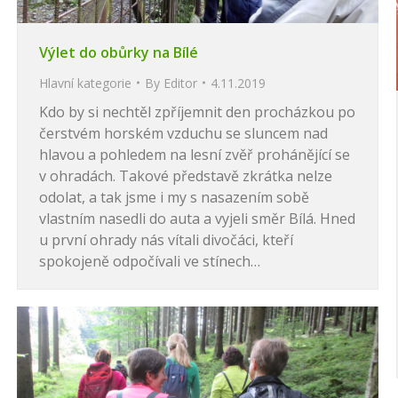
Výlet do obůrky na Bílé
Hlavní kategorie
By
Editor
4.11.2019
Kdo by si nechtěl zpříjemnit den procházkou po
čerstvém horském vzduchu se sluncem nad
hlavou a pohledem na lesní zvěř prohánějící se
v ohradách. Takové představě zkrátka nelze
odolat, a tak jsme i my s nasazením sobě
vlastním nasedli do auta a vyjeli směr Bílá. Hned
u první ohrady nás vítali divočáci, kteří
spokojeně odpočívali ve stínech…