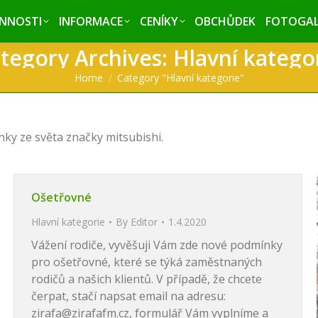
INNOSTI
INNOSTI
INFORMACE
INFORMACE
CENÍKY
CENÍKY
OBCHŮDEK
OBCHŮDEK
FOTOGAL
FOTOGAL
tegory Archives:
Hlavní katego
You are here:
Home
Category "Hlavní kategorie"
ky ze světa značky mitsubishi.
Ošetřovné
Hlavní kategorie
By
Editor
1.4.2020
Vážení rodiče, vyvěšuji Vám zde nové podmínky
pro ošetřovné, které se týká zaměstnaných
rodičů a našich klientů. V případě, že chcete
čerpat, stačí napsat email na adresu:
zirafa@zirafafm.cz, formulář Vám vyplníme a