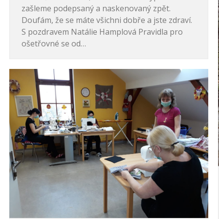
zašleme podepsaný a naskenovaný zpět.
Doufám, že se máte všichni dobře a jste zdraví.
S pozdravem Natálie Hamplová Pravidla pro
ošetřovné se od…