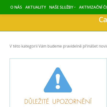
O NÁS
O NÁS
AKTUALITY
AKTUALITY
NAŠE SLUŽBY
NAŠE SLUŽBY
AKTIVIZAČNÍ Č
AKTIVIZAČNÍ Č
Ca
V této kategorii Vám budeme pravidelně přinášet novin