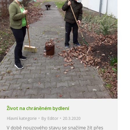
Život na chráněném bydlení
Hlavní kategorie
By
Editor
20.3.2020
V době nouzového stavu se snažíme žít přes