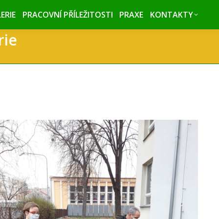
ERIE
ERIE
PRACOVNÍ PŘÍLEŽITOSTI
PRACOVNÍ PŘÍLEŽITOSTI
PRAXE
PRAXE
KONTAKTY
KONTAKTY
rie