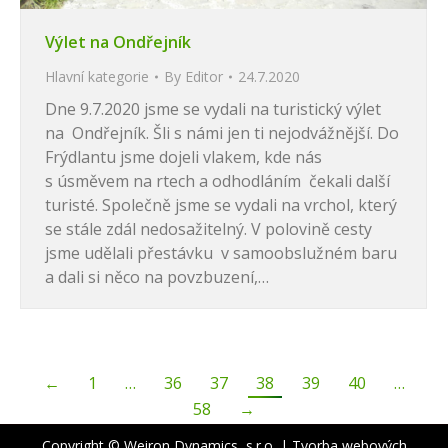
Výlet na Ondřejník
Hlavní kategorie
By
Editor
24.7.2020
Dne 9.7.2020 jsme se vydali na turistický výlet
na Ondřejník. Šli s námi jen ti nejodvážnější. Do
Frýdlantu jsme dojeli vlakem, kde nás
s úsměvem na rtech a odhodláním čekali další
turisté. Společně jsme se vydali na vrchol, který
se stále zdál nedosažitelný. V polovině cesty
jsme udělali přestávku v samoobslužném baru
a dali si něco na povzbuzení,…
←
1
…
36
37
38
39
40
…
58
→
Copyright © Weiron Dynamics, s.r.o. |
Tvorba webových