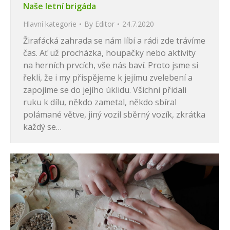
Naše letní brigáda
Hlavní kategorie
By
Editor
24.7.2020
Žirafácká zahrada se nám líbí a rádi zde trávíme
čas. Ať už procházka, houpačky nebo aktivity
na herních prvcích, vše nás baví. Proto jsme si
řekli, že i my přispějeme k jejímu zvelebení a
zapojíme se do jejího úklidu. Všichni přidali
ruku k dílu, někdo zametal, někdo sbíral
polámané větve, jiný vozil sběrný vozík, zkrátka
každý se…