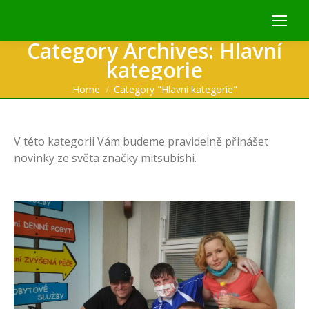
Category Archives:
Hlavní
kategorie
You are here:
Home
Category "Hlavní kategorie"
V této kategorii Vám budeme pravidelně přinášet
novinky ze světa značky mitsubishi.