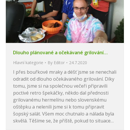
Dlouho plánované a očekávané grilování…
Hlavní kategorie
By
Editor
24.7.2020
I přes bouřkové mraky a déšť jsme se nenechali
odradit od dlouho očekávaného grilování. Díky
tomu, jsme si na společnou večeři připravili
poctivé retro špekáčky, někdo dal přednosti
grilovanému hermelínu nebo slovenskému
oštěpku a nelenili jsme si k tomu připravit
šopský salát. Všem moc chutnalo a nálada byla
skvělá. Těšíme se, že příště, pokud to situace…