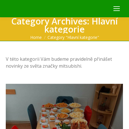
Category Archives:
Hlavní
kategorie
You are here:
Home
Category "Hlavní kategorie"
V této kategorii Vám budeme pravidelně přinášet
novinky ze světa značky mitsubishi.