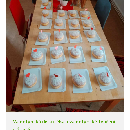
Valentýnská diskotéka a valentýnské tvoření
v Žirafě