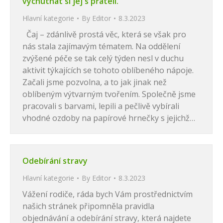
vychutnat si jej s přáteli.”
Hlavní kategorie
By
Editor
8.3.2023
Čaj – zdánlivě prostá věc, která se však pro
nás stala zajímavým tématem. Na oddělení
zvýšené péče se tak celý týden nesl v duchu
aktivit týkajících se tohoto oblíbeného nápoje.
Začali jsme pozvolna, a to jak jinak než
oblíbeným výtvarným tvořením. Společně jsme
pracovali s barvami, lepili a pečlivě vybírali
vhodné ozdoby na papírové hrnečky s jejichž…
Odebírání stravy
Hlavní kategorie
By
Editor
8.3.2023
Vážení rodiče, ráda bych Vám prostřednictvím
našich stránek připomněla pravidla
objednávání a odebírání stravy, která najdete