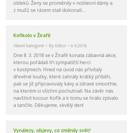
obleků. Ženy se proměnily v noblesní dámy a
z mužů se rázem stali dokonalí…
Kofikolo v Žirafě
Hlavní kategorie
By
Editor
6.4.2018
Dne 8. 3. 2018 se v Žirafě konala zábavná akce,
kterou pořádali tři sympatičtí herci
v kostýmech. Hned na úvod nás přivítaly
dřevěné loutky, které zahrály krátký příběh,
pak se již připravovaly kávy a zdravé smoothie,
na kterém si všichni pochutnali. Na závěr nás
navštívil kocour Kofík a k tomu se hrálo zpívalo
a tančilo. Děkujeme, skvělý den!
Vynálezy, objevy, co změnily svět!