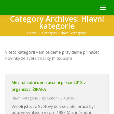
Category Archives:
Hlavní
kategorie
You are here:
Home
Category "Hlavní kategorie"
V této kategorii Vám budeme pravidelně přinášet
novinky ze světa značky mitsubishi.
Mezinárodní den sociální práce 2018 v
organizaci ŽIRAFA
Hlavní kategorie
By
Editor
6.4.2018
Věděli jste, že Světový den sociální práce byl
poprvé vyhlášen v roce 1983 Mezinárodní