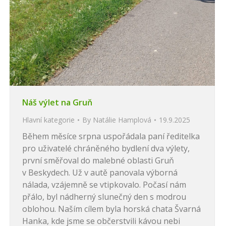
Náš výlet na Gruň
Hlavní kategorie
By
Natálie Hamplová
19.9.2025
Během měsíce srpna uspořádala paní ředitelka
pro uživatelé chráněného bydlení dva výlety,
první směřoval do malebné oblasti Gruň
v Beskydech. Už v autě panovala výborná
nálada, vzájemně se vtipkovalo. Počasí nám
přálo, byl nádherný slunečný den s modrou
oblohou. Naším cílem byla horská chata Švarná
Hanka, kde jsme se občerstvili kávou nebi