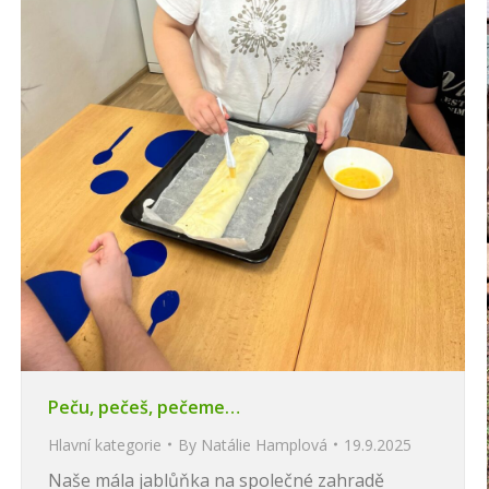
Peču, pečeš, pečeme…
Hlavní kategorie
By
Natálie Hamplová
19.9.2025
Naše mála jablůňka na společné zahradě