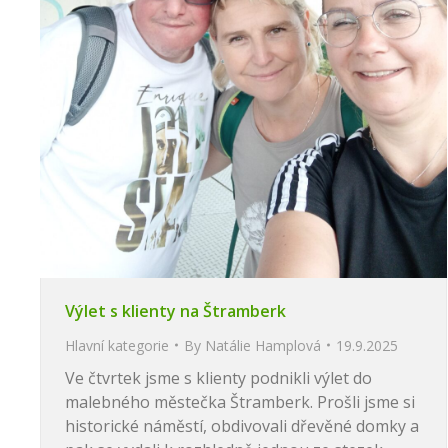
Výlet s klienty na Štramberk
Hlavní kategorie
By
Natálie Hamplová
19.9.2025
Ve čtvrtek jsme s klienty podnikli výlet do
malebného městečka Štramberk. Prošli jsme si
historické náměstí, obdivovali dřevěné domky a