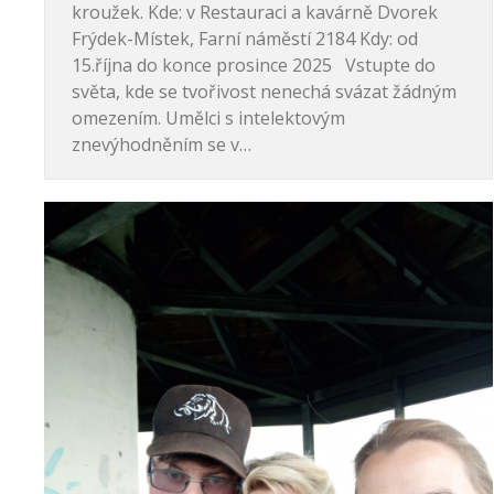
kroužek. Kde: v Restauraci a kavárně Dvorek
Frýdek-Místek, Farní náměstí 2184 Kdy: od
15.října do konce prosince 2025 Vstupte do
světa, kde se tvořivost nenechá svázat žádným
omezením. Umělci s intelektovým
znevýhodněním se v…