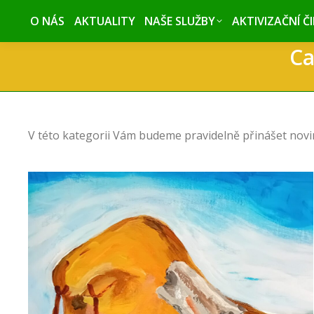
O NÁS
O NÁS
AKTUALITY
AKTUALITY
NAŠE SLUŽBY
NAŠE SLUŽBY
AKTIVIZAČNÍ Č
AKTIVIZAČNÍ Č
Ca
V této kategorii Vám budeme pravidelně přinášet novin