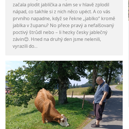
začala plodit jablíčka a nám se v hlavě zplodil
nápad, co takhle si z nich něco upéct. A co vás
prvního napadne, když se řekne „jablko“ kromě
jablka v županu? No přece pravý a nefalšovaný
poctivý štrůdl nebo – li hezky česky jablečný
závin😊. Hned na druhý den jsme nelenili,
vyrazili do…