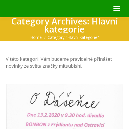
Category Archives:
Hlavní
kategorie
You are here:
Home
Category "Hlavní kategorie"
V této kategorii Vám budeme pravidelně přinášet
novinky ze světa značky mitsubishi.